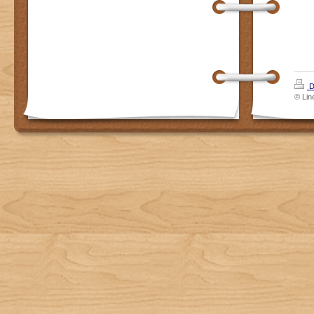
D
© Lin