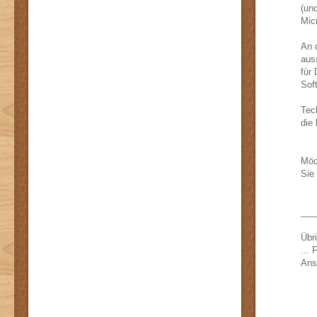
(un
Mic
An 
aus
für 
Sof
Tec
die
Möc
Sie
___
Übri
...
Ans