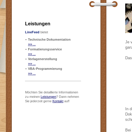
Leistungen
LineFeed
bietet
·
Technische Dokumentation
Je v
»
»
...
ganz
·
Formatierungsservice
»
»
...
Das
·
Vorlagenerstellung
»
»
...
·
VBA-Programmierung
»
»
...
Möchten Sie detaillierte Informationen
zu meinen
Leistungen
? Dann nehmen
Sie jederzeit gerne
Kontakt
auf!
In 
Dok
sch
Bei